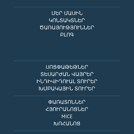
ՄԵՐ ՄԱՍԻՆ
ԿՈՆՏԱԿՏՆԵՐ
ԾԱՌԱՅՈՒԹՅՈՒՆՆԵՐ
ԲԼՈԳ
ՍՈՑՓԱԹԵԹՆԵՐ
ՏԵՍԱՐԺԱՆ ՎԱՅՐԵՐ
ԻՆԴԻՎԻԴՈՒԱԼ ՏՈՒՐԵՐ
ԽՄԲԱԿԱՅԻՆ ՏՈՒՐԵՐ
ՓԱՌԱՏՈՆՆԵՐ
ՀՅՈՒՐԱՆՈՑՆԵՐ
MICE
ԽՈՀԱՆՈՑ