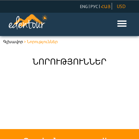
USD
|
|
ENG
РУС
ՀԱՅ
AMD
EUR
RUR
Գլխավոր
> Նորություններ
ՆՈՐՈՒԹՅՈՒՆՆԵՐ