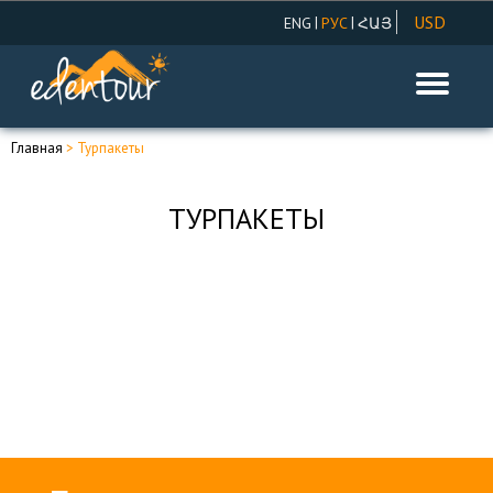
USD
|
|
ENG
РУС
ՀԱՅ
AMD
EUR
RUR
Главная
> Турпакеты
ТУРПАКЕТЫ