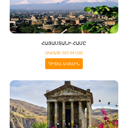
ՀԱՅԱՍՏԱՆԻ ՀԱՄԸ
ՍԿՍԱԾ: 503.94 USD
ԴԻՏԵԼ ԱՎԵԼԻՆ