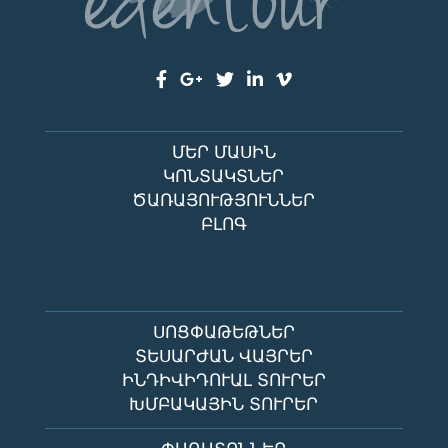
ՄԵՐ ՄԱՍԻՆ
ԿՈՆՏԱԿՏՆԵՐ
ԾԱՌԱՅՈՒԹՅՈՒՆՆԵՐ
ԲԼՈԳ
ՍՈՑՓԱԹԵԹՆԵՐ
ՏԵՍԱՐԺԱՆ ՎԱՅՐԵՐ
ԻՆԴԻՎԻԴՈՒԱԼ ՏՈՒՐԵՐ
ԽՄԲԱԿԱՅԻՆ ՏՈՒՐԵՐ