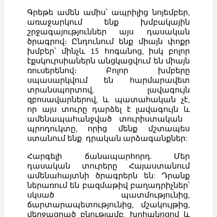
Գրեթե ամեն ամիս՝ ապրիլից նոյեմբեր,
առաջարկում ենք խմբակային
շրջագայություններ այս դասական
ծրագրով։ Ընդունում ենք միայն փոքր
խմբեր՝ մինչև 15 հոգանոց, իսկ բոլոր
էքսկուրսիաներն անցկացվում են միայն
ռուսերենով։ Բոլոր խմբերը
սպասարկվում են հարմարավետ
տրանսպորտով, լավագույն
զբոսավարներով, և պատահական չէ,
որ այս տուրը դարձել է լավագույն և
ամենապահանջված տուրիստական ​​
պրոդուկտը, որից մենք մշտապես
ստանում ենք դրական արձագանքներ:
Հարգելի ճանապարհորդ. Մեր
դասական տուրերը Հայաստանում
ամենահայտնի ծրագրերն են: Դրանք
ներառում են բազմաթիվ բաղադրիչներ՝
սկսած պատմությունից,
ճարտարապետությունից, մշակույթից,
վերջացրած բնությամբ, խոհանոցով և