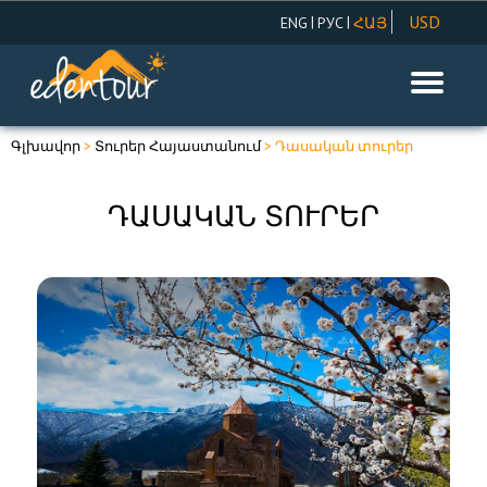
USD
|
|
ENG
РУС
ՀԱՅ
AMD
EUR
RUR
Գլխավոր
>
Տուրեր Հայաստանում
> Դասական տուրեր
ԴԱՍԱԿԱՆ ՏՈՒՐԵՐ