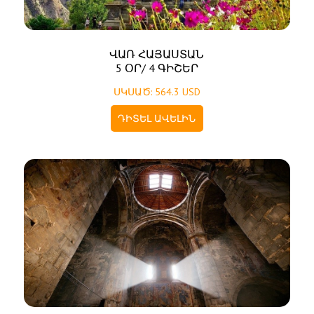
ՎԱՌ ՀԱՅԱՍՏԱՆ
5 ՕՐ/ 4 ԳԻՇԵՐ
ՍԿՍԱԾ: 564.3 USD
ԴԻՏԵԼ ԱՎԵԼԻՆ