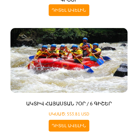
ԴԻՏԵԼ ԱՎԵԼԻՆ
ԱԿՏԻՎ ՀԱՅԱՍՏԱՆ 7ՕՐ / 6 ԳԻՇԵՐ
ՍԿՍԱԾ: 553.81 USD
ԴԻՏԵԼ ԱՎԵԼԻՆ