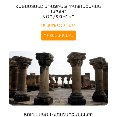
ՀԱՅԱՍՏԱՆԸ ԱՌԱՋԻՆ ՔՐԻՍՏՈՆԵԱԿԱՆ
ԵՐԿԻՐ
6 ՕՐ / 5 ԳԻՇԵՐ
ՍԿՍԱԾ: 522.31 USD
ԴԻՏԵԼ ԱՎԵԼԻՆ
ՅՈՒՆԵՍԿՕ-Ի ՀՈՒՇԱՐՁԱՆՆԵՐԸ