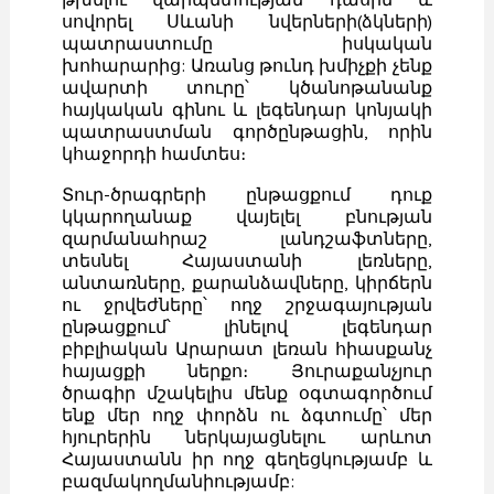
սովորել Սևանի նվերների(ձկների)
պատրաստումը իսկական
խոհարարից: Առանց թունդ խմիչքի չենք
ավարտի տուրը՝ կծանոթանանք
հայկական գինու և լեգենդար կոնյակի
պատրաստման գործընթացին, որին
կհաջորդի համտես։
Տուր-ծրագրերի ընթացքում դուք
կկարողանաք վայելել բնության
զարմանահրաշ լանդշաֆտները,
տեսնել Հայաստանի լեռները,
անտառները, քարանձավները, կիրճերն
ու ջրվեժները՝ ողջ շրջագայության
ընթացքում՝ լինելով լեգենդար
բիբլիական Արարատ լեռան հիասքանչ
հայացքի ներքո։ Յուրաքանչյուր
ծրագիր մշակելիս մենք օգտագործում
ենք մեր ողջ փորձն ու ձգտումը՝ մեր
հյուրերին ներկայացնելու արևոտ
Հայաստանն իր ողջ գեղեցկությամբ և
բազմակողմանիությամբ: