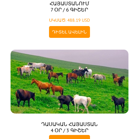
ՀԱՅԱՍՏԱՆՈՒՄ
7 ՕՐ / 6 ԳԻՇԵՐ
ՍԿՍԱԾ: 488.19 USD
ԴԻՏԵԼ ԱՎԵԼԻՆ
ԴԱՍԱԿԱՆ ՀԱՅԱՍՏԱՆ
4 ՕՐ / 3 ԳԻՇԵՐ