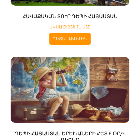
ՀԱՎԱՔԱԿԱՆ ՏՈՒՐ ԴԵՊԻ ՀԱՅԱՍՏԱՆ
ՍԿՍԱԾ: 288.71 USD
ԴԻՏԵԼ ԱՎԵԼԻՆ
ԴԵՊԻ ՀԱՅԱՍՏԱՆ ԵՐԵԽԱՆԵՐԻ ՀԵՏ 6 ՕՐ/5
ԳԻՇԵՐ