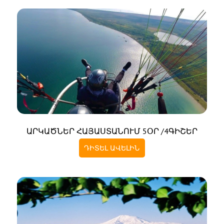
ԱՐԿԱԾՆԵՐ ՀԱՅԱՍՏԱՆՈՒՄ 5ՕՐ /4ԳԻՇԵՐ
ԴԻՏԵԼ ԱՎԵԼԻՆ