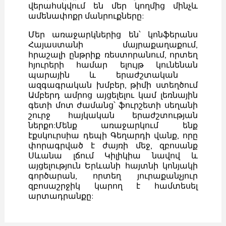
վերահսկվում են մեր կողմից մինչև
ամենափոքր մանրուքները:
Մեր առաջարկներից են՝ կոնֆերանս
Հայաստանի մայրաքաղաքում,
հրաշալի ընթրիք ռեստորանում, որտեղ
հյուրերի համար ելույթ կունենան
պարային և երաժշտական ​​
ազգագրական խմբեր, թիմի ստեղծում
Ամբերդ ամրոց այցելելու կամ լեռնային
գետի մոտ ժամանց՝ ֆուրշետի սեղանի
շուրջ հայկական երաժշտության
ներքո:Մենք առաջարկում ենք
էքսկուրսիա դեպի Գեղարդի վանք, որը
փորագրված է ժայռի մեջ, զբոսանք
Սևանա լճում Կիլիկիա նավով և
այցելություն Երևանի հայտնի կոնյակի
գործարան, որտեղ յուրաքանչյուր
զբոսաշրջիկ կարող է համտեսել
արտադրանքը: