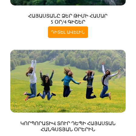
ՀԱՅԱՍՏԱՆԸ ՁԵՐ ԹԻՄԻ ՀԱՄԱՐ
5 ՕՐ/4 ԳԻՇԵՐ
ԴԻՏԵԼ ԱՎԵԼԻՆ
ԿՈՐՊՈՐԱՏԻՎ ՏՈՒՐ ԴԵՊԻ ՀԱՅԱՍՏԱՆ
ՀԱՆԳՍՏՅԱՆ ՕՐԵՐԻՆ