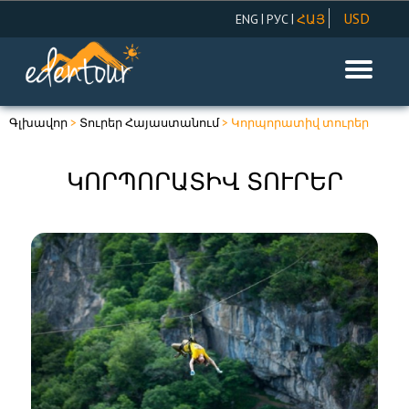
USD
|
|
ENG
РУС
ՀԱՅ
AMD
EUR
RUR
Գլխավոր
>
Տուրեր Հայաստանում
> Կորպորատիվ տուրեր
ԿՈՐՊՈՐԱՏԻՎ ՏՈՒՐԵՐ