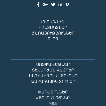
ՄԵՐ ՄԱՍԻՆ
ԿՈՆՏԱԿՏՆԵՐ
ԾԱՌԱՅՈՒԹՅՈՒՆՆԵՐ
ԲԼՈԳ
ՍՈՑՓԱԹԵԹՆԵՐ
ՏԵՍԱՐԺԱՆ ՎԱՅՐԵՐ
ԻՆԴԻՎԻԴՈՒԱԼ ՏՈՒՐԵՐ
ԽՄԲԱԿԱՅԻՆ ՏՈՒՐԵՐ
ՓԱՌԱՏՈՆՆԵՐ
ՀՅՈՒՐԱՆՈՑՆԵՐ
MICE