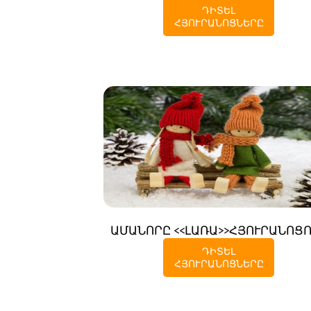
ԴԻՏԵԼ
ՀՅՈՒՐԱՆՈՑՆԵՐԸ
ԱՄԱՆՈՐԸ <<ԼԱՌԱ>>ՀՅՈՒՐԱՆՈՑ
ԴԻՏԵԼ
ՀՅՈՒՐԱՆՈՑՆԵՐԸ