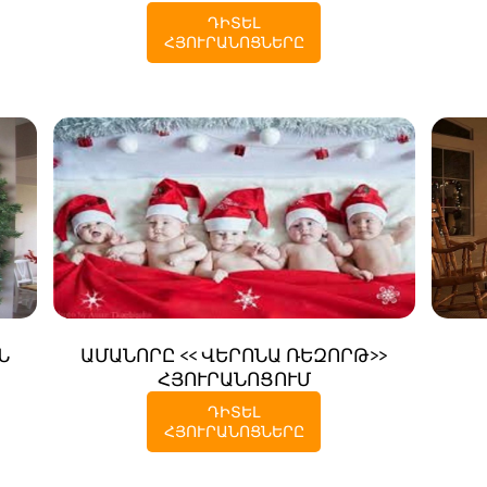
ԴԻՏԵԼ
ՀՅՈՒՐԱՆՈՑՆԵՐԸ
Ն
ԱՄԱՆՈՐԸ << ՎԵՐՈՆԱ ՌԵԶՈՐԹ>>
ՀՅՈՒՐԱՆՈՑՈՒՄ
ԴԻՏԵԼ
ՀՅՈՒՐԱՆՈՑՆԵՐԸ