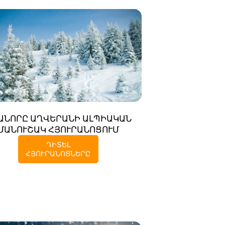
ԱՆՈՐԸ ԱՂՎԵՐԱՆԻ ԱԼՊԻԱԿԱՆ
ՄԱՆՈՒՇԱԿ ՀՅՈՒՐԱՆՈՑՈՒՄ
ԴԻՏԵԼ
ՀՅՈՒՐԱՆՈՑՆԵՐԸ