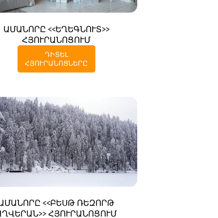
ԱՄԱՆՈՐԸ <<ԵՂԵԳՆՈՒՏ>>
ՀՅՈՒՐԱՆՈՑՈՒՄ
ԴԻՏԵԼ
ՀՅՈՒՐԱՆՈՑՆԵՐԸ
ԱՄԱՆՈՐԸ <<ԲԵՍԹ ՌԵԶՈՐԹ
ԱՂՎԵՐԱՆ>> ՀՅՈՒՐԱՆՈՑՈՒՄ