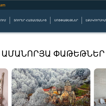
.am
ՆՈՒՄ
ՏՈՒՐԵՐ ՀԱՅԱՍՏԱՆԻՑ
ՍՈՑՓԱԹԵԹՆԵՐ
ԷՔՍԿՈՒՐՍԻԱ
ԱՄԱՆՈՐՅԱ ՓԱԹԵԹՆԵՐ