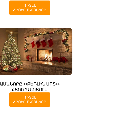
ԴԻՏԵԼ
ՀՅՈՒՐԱՆՈՑՆԵՐԸ
ԱՄԱՆՈՐԸ <<ԲԵՌԼԻՆ ԱՐՏ>>
ՀՅՈՒՐԱՆՈՑՈՒՄ
ԴԻՏԵԼ
ՀՅՈՒՐԱՆՈՑՆԵՐԸ