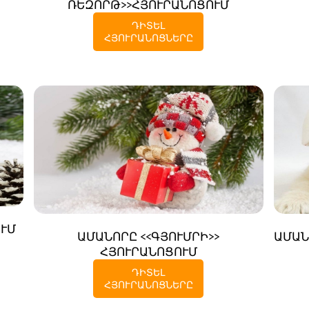
ՌԵԶՈՐԹ>>ՀՅՈՒՐԱՆՈՑՈՒՄ
ԴԻՏԵԼ
ՀՅՈՒՐԱՆՈՑՆԵՐԸ
ՈՒՄ
ԱՄԱՆՈՐԸ <<ԳՅՈՒՄՐԻ>>
ԱՄԱՆ
ՀՅՈՒՐԱՆՈՑՈՒՄ
ԴԻՏԵԼ
ՀՅՈՒՐԱՆՈՑՆԵՐԸ