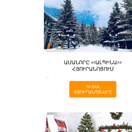
ԱՄԱՆՈՐԸ <<ԱԼՊԻՆԱ>>
ՀՅՈՒՐԱՆՈՑՈՒՄ
...
ԴԻՏԵԼ
ՀՅՈՒՐԱՆՈՑՆԵՐԸ