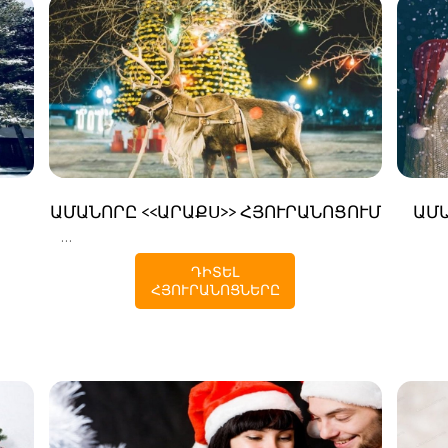
ԱՄԱՆՈՐԸ <<ԱՐԱՔՍ>> ՀՅՈՒՐԱՆՈՑՈՒՄ
ԱՄԱ
...
ԴԻՏԵԼ
ՀՅՈՒՐԱՆՈՑՆԵՐԸ