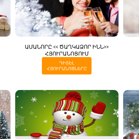
ԱՄԱՆՈՐԸ << ԾԱՂԿԱՁՈՐ ԻՆՆ>>
ՀՅՈՒՐԱՆՈՑՈՒՄ
ԴԻՏԵԼ
ՀՅՈՒՐԱՆՈՑՆԵՐԸ