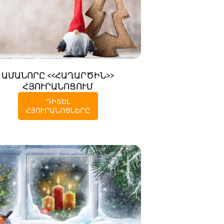
ԱՄԱՆՈՐԸ <<ՀԱՂԱՐԾԻՆ>>
ՀՅՈՒՐԱՆՈՑՈՒՄ
ԴԻՏԵԼ
ՀՅՈՒՐԱՆՈՑՆԵՐԸ