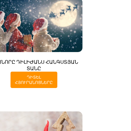
ՆՈՐԸ ԴԻԼԻԺԱՆՍ ՀԱՆԳՍՏՅԱՆ
ՏԱՆԸ
ԴԻՏԵԼ
ՀՅՈՒՐԱՆՈՑՆԵՐԸ