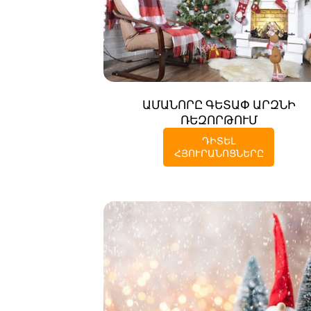
ԱՄԱՆՈՐԸ ԳԵՏԱՓ ԱՐԶՆԻ
ՌԵԶՈՐԹՈՒՄ
ԴԻՏԵԼ
ՀՅՈՒՐԱՆՈՑՆԵՐԸ