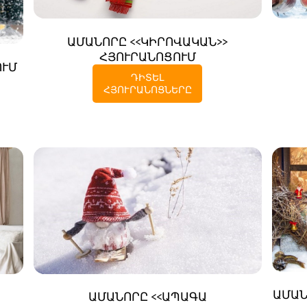
ԱՄԱՆՈՐԸ <<ԿԻՐՈՎԱԿԱՆ>>
ՀՅՈՒՐԱՆՈՑՈՒՄ
ՈՒՄ
ԴԻՏԵԼ
ՀՅՈՒՐԱՆՈՑՆԵՐԸ
ԱՄԱՆ
ԱՄԱՆՈՐԸ <<ԱՊԱԳԱ