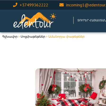
+37499362222
incoming1@edentour
ՏՈՒՐԵՐ ՀԱՅԱՍՏԱ
Գլխավոր
>
Սոցփաթեթներ
> Ամանորյա փաթեթներ