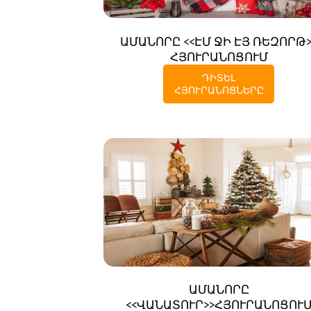
ԱՄԱՆՈՐԸ <<ԷՄ ՋԻ ԷՅ ՌԵԶՈՐԹ>
ՀՅՈՒՐԱՆՈՑՈՒՄ
ԴԻՏԵԼ
ՀՅՈՒՐԱՆՈՑՆԵՐԸ
ԱՄԱՆՈՐԸ
<<ՎԱՆԱՏՈՒՐ>>ՀՅՈՒՐԱՆՈՑՈՒ