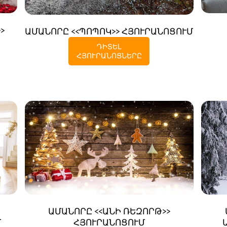
>
ԱՄԱՆՈՐԸ <<ՊՈՊՈԿ>> ՀՅՈՒՐԱՆՈՑՈՒՄ
ԴԻՏԵԼ
ՀՅՈՒՐԱՆՈՑՆԵՐԸ
ԱՄԱՆՈՐԸ <<ԱՆԻ ՌԵԶՈՐԹ>>
Մ
ՀՅՈՒՐԱՆՈՑՈՒՄ