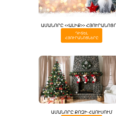
ԱՄԱՆՈՐԸ <<ԱԼԻՔ>> ՀՅՈՒՐԱՆՈՑ
ԴԻՏԵԼ
ՀՅՈՒՐԱՆՈՑՆԵՐԸ
ԱՄԱՆՈՐԸ ՔՈԶԻ ՀԱՈՒՍՈՒՄ