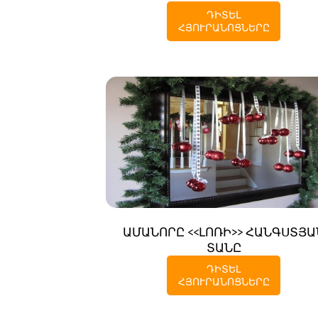
ԴԻՏԵԼ
ՀՅՈՒՐԱՆՈՑՆԵՐԸ
ԱՄԱՆՈՐԸ <<ԼՈՌԻ>> ՀԱՆԳՍՏՅԱ
ՏԱՆԸ
ԴԻՏԵԼ
ՀՅՈՒՐԱՆՈՑՆԵՐԸ