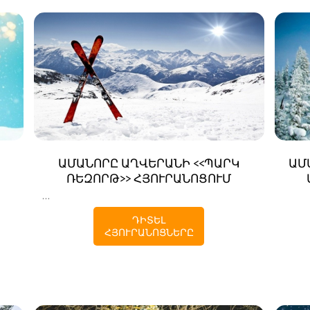
ԱՄԱՆՈՐԸ ԱՂՎԵՐԱՆԻ <<ՊԱՐԿ
ԱՄ
ՌԵԶՈՐԹ>> ՀՅՈՒՐԱՆՈՑՈՒՄ
...
ԴԻՏԵԼ
ՀՅՈՒՐԱՆՈՑՆԵՐԸ