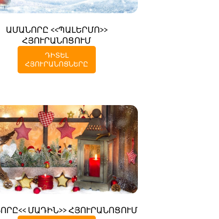
ԱՄԱՆՈՐԸ <<ՊԱԼԵՐՄՈ>>
ՀՅՈՒՐԱՆՈՑՈՒՄ
ԴԻՏԵԼ
ՀՅՈՒՐԱՆՈՑՆԵՐԸ
ՈՐԸ<< ՄԱԴԻՆ>> ՀՅՈՒՐԱՆՈՑՈՒՄ