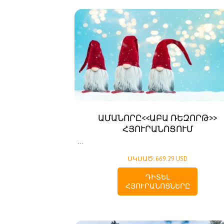
ԱՄԱՆՈՐԸ<<ԱԲԱ ՌԵԶՈՐԹ>>
ՀՅՈՒՐԱՆՈՑՈՒՄ
...
ՍԿՍԱԾ: 669.29 USD
ԴԻՏԵԼ
ՀՅՈՒՐԱՆՈՑՆԵՐԸ