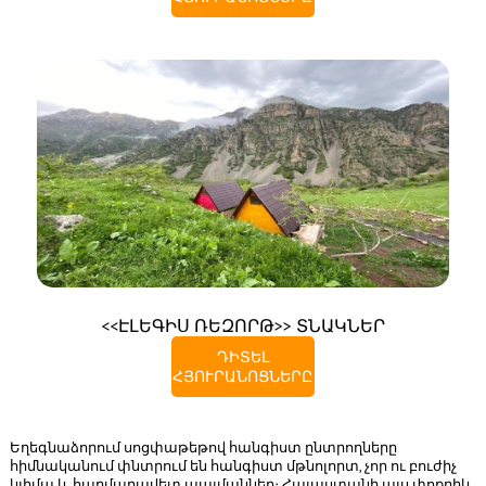
<<ԷԼԵԳԻՍ ՌԵԶՈՐԹ>> ՏՆԱԿՆԵՐ
ԴԻՏԵԼ
ՀՅՈՒՐԱՆՈՑՆԵՐԸ
Եղեգնաձորում սոցփաթեթով հանգիստ ընտրողները
հիմնականում փնտրում են հանգիստ մթնոլորտ, չոր ու բուժիչ
կլիմա և հարմարավետ պայմաններ։ Հայաստանի այս փոքրիկ