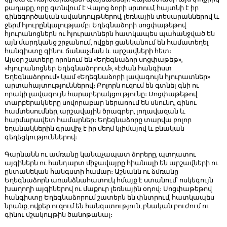
քաղաքը, որը գտնվում է Վայոց ձորի սրտում, հայտնի է իր
գինեգործական ավանդույթներով, լեռնային տեսարաններով և
ջերմ հյուրընկալությամբ։ Եղեգնաձորի սոցփաթեթով
հյուրանոցներն ու հյուրատներն հատկապես պահանջված են
այն մարդկանց շրջանում, ովքեր ցանկանում են համատեղել
հանգիստը գինու ճանաչման և արշավների հետ։
Այսօր շատերը որոնում են «Եղեգնաձոր սոցփաթեթ»,
«հյուրանոցներ Եղեգնաձորում», «էժան հանգիստ
Եղեգնաձորում» կամ «Եղեգնաձորի լավագույն հյուրատներ»
արտահայտություններով։ Բոլորն ուզում են գտնել գնի ու
որակի լավագույն հարաբերակցությունը։ Սոցփաթեթով
տարբերակները սովորաբար ներառում են սնունդ, գինու
համտեսումներ, արշավային ծրագրեր, լողավազան և
հարմարավետ համարներ։ Եղեգնաձորը տարվա բոլոր
եղանակներին գրավիչ է իր մեղմ կլիմայով և բնական
գեղեցկություններով։
Գարնանն ու ամռանը կանաչապատ ձորերը, պտղատու
այգիներն ու հանդարտ միջավայրը հիանալի են արշավների ու
ընտանեկան հանգստի համար։ Աշնանն ու ձմռանը
Եղեգնաձորն առանձնահատուկ հմայք է ստանում՝ ոսկեգույն
խաղողի այգիներով ու մաքուր լեռնային օդով։ Սոցփաթեթով
հանգիստը Եղեգնաձորում շատերն են փնտրում, հատկապես
նրանք, ովքեր ուզում են հանգստություն, բնական բուժում ու
գինու մշակույթին ծանոթանալ։