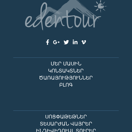
ՄԵՐ ՄԱՍԻՆ
ԿՈՆՏԱԿՏՆԵՐ
ԾԱՌԱՅՈՒԹՅՈՒՆՆԵՐ
ԲԼՈԳ
ՍՈՑՓԱԹԵԹՆԵՐ
ՏԵՍԱՐԺԱՆ ՎԱՅՐԵՐ
ԻՆԴԻՎԻԴՈՒԱԼ ՏՈՒՐԵՐ