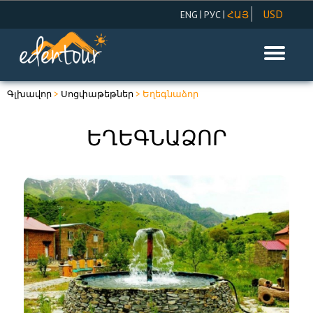
USD
|
|
ENG
РУС
ՀԱՅ
AMD
EUR
RUR
Գլխավոր
>
Սոցփաթեթներ
> Եղեգնաձոր
ԵՂԵԳՆԱՁՈՐ