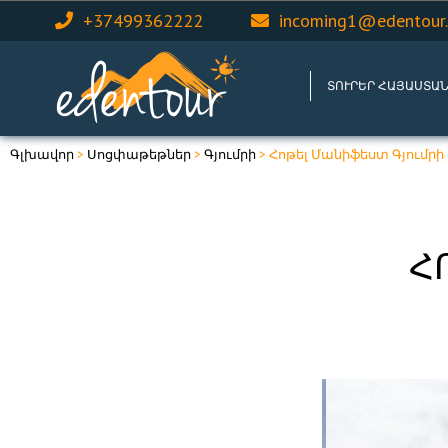
+37499362222
incoming1@edentour
ՏՈՒՐԵՐ ՀԱՅԱՍՏԱ
Գլխավոր
>
Սոցփաթեթներ
>
Գյումրի
> Հոթել Մանիֆեստ Գյումրի
Հ