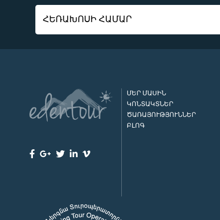
ՄԵՐ ՄԱՍԻՆ
ԿՈՆՏԱԿՏՆԵՐ
ԾԱՌԱՅՈՒԹՅՈՒՆՆԵՐ
ԲԼՈԳ