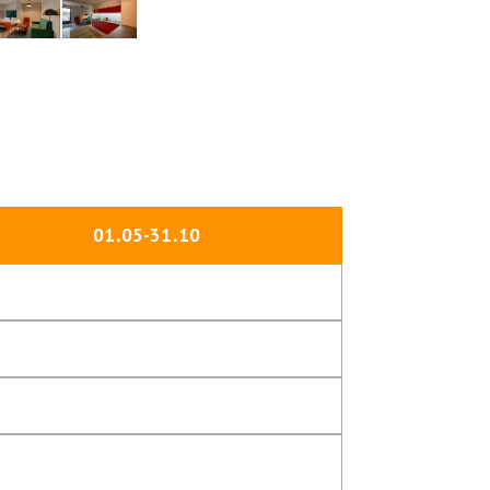
01․05-31․10