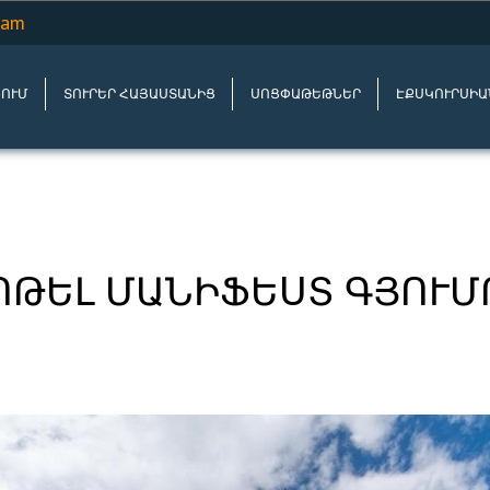
.am
ՆՈՒՄ
ՏՈՒՐԵՐ ՀԱՅԱՍՏԱՆԻՑ
ՍՈՑՓԱԹԵԹՆԵՐ
ԷՔՍԿՈՒՐՍԻԱ
ՈԹԵԼ ՄԱՆԻՖԵՍՏ ԳՅՈՒՄ