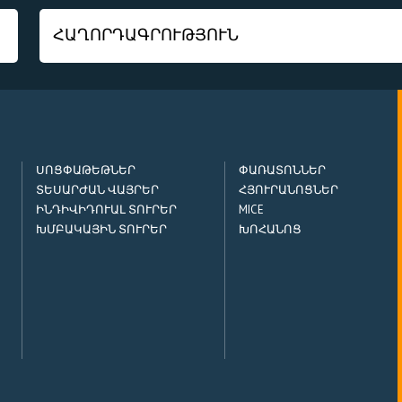
ՍՈՑՓԱԹԵԹՆԵՐ
ՓԱՌԱՏՈՆՆԵՐ
ՏԵՍԱՐԺԱՆ ՎԱՅՐԵՐ
ՀՅՈՒՐԱՆՈՑՆԵՐ
ԻՆԴԻՎԻԴՈՒԱԼ ՏՈՒՐԵՐ
MICE
ԽՄԲԱԿԱՅԻՆ ՏՈՒՐԵՐ
ԽՈՀԱՆՈՑ