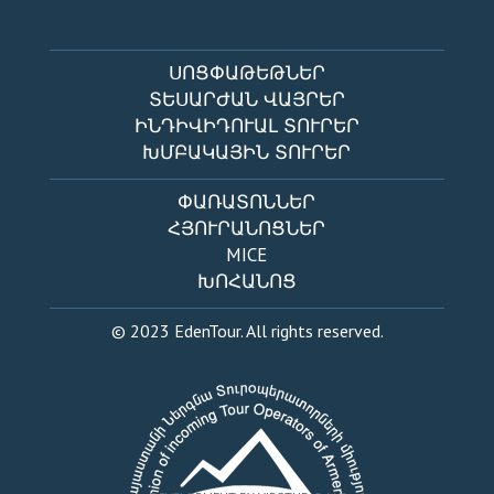
ՍՈՑՓԱԹԵԹՆԵՐ
ՏԵՍԱՐԺԱՆ ՎԱՅՐԵՐ
ԻՆԴԻՎԻԴՈՒԱԼ ՏՈՒՐԵՐ
ԽՄԲԱԿԱՅԻՆ ՏՈՒՐԵՐ
ՓԱՌԱՏՈՆՆԵՐ
ՀՅՈՒՐԱՆՈՑՆԵՐ
MICE
ԽՈՀԱՆՈՑ
© 2023 EdenTour. All rights reserved.