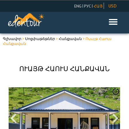
USD
|
|
ENG
РУС
ՀԱՅ
AMD
EUR
RUR
Գլխավոր
>
Սոցփաթեթներ
>
Հանքավան
> Ուայթ Հաուս
Հանքավան
ՈՒԱՅԹ ՀԱՈՒՍ ՀԱՆՔԱՎԱՆ