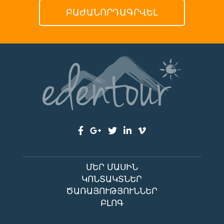
ՄԵՐ ՄԱՍԻՆ
ԿՈՆՏԱԿՏՆԵՐ
ԾԱՌԱՅՈՒԹՅՈՒՆՆԵՐ
ԲԼՈԳ