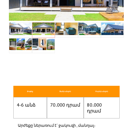
Քոթեջ
Ցածր սեզոն
Բարձր սեզոն
4-6 անձ
70․000 դրամ
80․000
դրամ
Արժեքը ներառում է՝ ջակուզի , մանղալ։