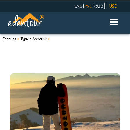
USD
|
|
ENG
РУС
ՀԱՅ
AMD
EUR
RUR
Главная
>
Туры в Армении
>