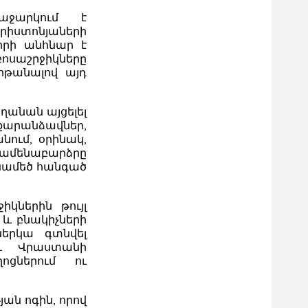
ռաջարկում է
ստոնյաների
որի անհնար է
սաշրջիկները
ոթանալով այդ
ղանան այցելել
և քարանձավներ,
նում, օրինակ,
 ամենաբարձրը
ենամեծ հանգած
կներին թույլ
 և բնակիչների
երկա գտնվել
 և Վրաստանի
ցներում ու
ան ոգին, որով