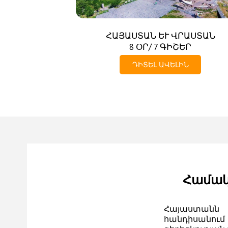
ՀԱՅԱՍՏԱՆ ԵՒ ՎՐԱՍՏԱՆ
8 ՕՐ/ 7 ԳԻՇԵՐ
ԴԻՏԵԼ ԱՎԵԼԻՆ
Համակ
Հայաստանն 
հանդիսանում 