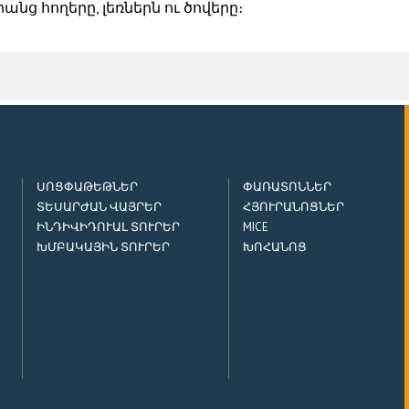
անց հողերը, լեռներն ու ծովերը։
ՍՈՑՓԱԹԵԹՆԵՐ
ՓԱՌԱՏՈՆՆԵՐ
ՏԵՍԱՐԺԱՆ ՎԱՅՐԵՐ
ՀՅՈՒՐԱՆՈՑՆԵՐ
ԻՆԴԻՎԻԴՈՒԱԼ ՏՈՒՐԵՐ
MICE
ԽՄԲԱԿԱՅԻՆ ՏՈՒՐԵՐ
ԽՈՀԱՆՈՑ