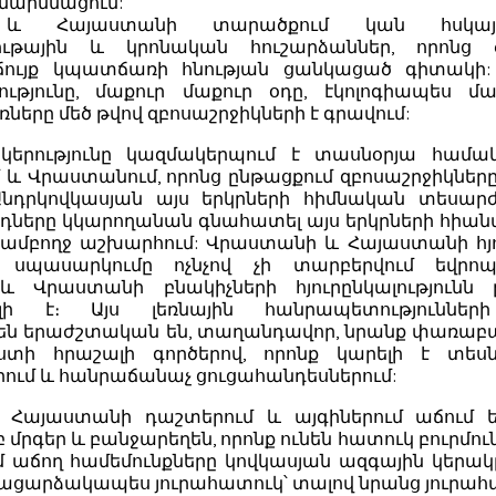
 մարմնացում:
 և Հայաստանի տարածքում կան հսկայ
ւթային և կրոնական հուշարձաններ, որոնց ծա
ույք կպատճառի հնության ցանկացած գիտակի: 
ւթյունը, մաքուր մաքուր օդը, էկոլոգիապես մա
եռները մեծ թվով զբոսաշրջիկների է գրավում:
նկերությունը կազմակերպում է տասնօրյա համա
և Վրաստանում, որոնց ընթացքում զբոսաշրջիկնե
նդրկովկասյան այս երկրների հիմնական տեսարժ
ները կկարողանան գնահատել այս երկրների հիանա
 ամբողջ աշխարհում: Վրաստանի և Հայաստանի հյ
 սպասարկումը ոչնչով չի տարբերվում եվրոպ
 Վրաստանի բնակիչների հյուրընկալությունն
լի է։ Այս լեռնային հանրապետությունների
ն երաժշտական ​​են, տաղանդավոր, նրանք փառաբա
ստի հրաշալի գործերով, որոնք կարելի է տես
ում և հանրաճանաչ ցուցահանդեսներում:
Հայաստանի դաշտերում և այգիներում աճում 
մրգեր և բանջարեղեն, որոնք ունեն հատուկ բուրմունք
ւմ աճող համեմունքները կովկասյան ազգային կեր
բացարձակապես յուրահատուկ՝ տալով նրանց յուրահ