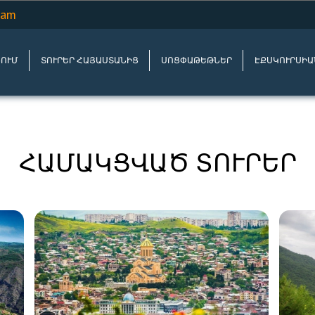
.am
ՆՈՒՄ
ՏՈՒՐԵՐ ՀԱՅԱՍՏԱՆԻՑ
ՍՈՑՓԱԹԵԹՆԵՐ
ԷՔՍԿՈՒՐՍԻԱ
ՀԱՄԱԿՑՎԱԾ ՏՈՒՐԵՐ