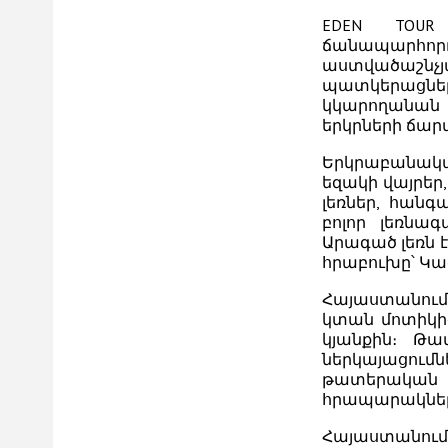
EDEN TOUR 
ճանապարհո
աստվածաշնչյ
պատկերացնե
կկարողանան 
երկրների ճա
Երկրաբանական
եզակի վայրեր,
լեռներ, հանգ
բոլոր լեռնա
Արագած լեռն 
հրաբուխը՝ Կազ
Հայաստանում
կտան մոտիկից
կյանքին։ Թ
ներկայացու
թատերական
հրապարակներ
Հայաստանում 