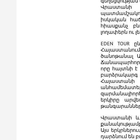
գեղեցկության
Վրաստանի
պատմամշակո
իսկական հաճ
հիասքանչ բնո
լողափերն ու լ
EDEN TOUR ը
Հայաստանում 
ծանոթանալ Ա
Ճանապարհորդ
որը հայտնի է
բարձրակարգ
Հայաստանի և
անհամեմատե
զարմանալիորե
երկիրը արվե
թանգարաններ
Վրաստանի և 
քանակությամբ 
Այս երկրներո
դարձնում են 