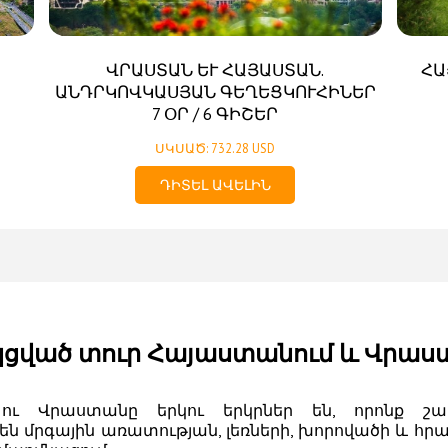
ՎՐԱՍՏԱՆ ԵՒ ՀԱՅԱՍՏԱՆ. Ա
ՀԱ
ՆԴՐԿՈՎԿԱՍՅԱՆ ԳԵՂԵՑԿՈՒՀԻՆԵՐ
7 ՕՐ / 6 ԳԻՇԵՐ
ՍԿՍԱԾ: 732.28 USD
ԴԻՏԵԼ ԱՎԵԼԻՆ
ցված տուր Հայաստանում և Վրաս
ու Վրաստանը երկու երկրներ են, որոնք շ
են մրգային առատության, լեռների, խորովածի և հրա