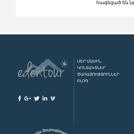
հագեցած են նր
ՄԵՐ ՄԱՍԻՆ
ԿՈՆՏԱԿՏՆԵՐ
ԾԱՌԱՅՈՒԹՅՈՒՆՆԵՐ
ԲԼՈԳ