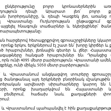
ընկերությունը բոլոր կրոնասերներին ա
րդություն դեպի Արարատ լեռ՝ բոլոր քրի
ան խորհրդանիշը, և դեպի Կազբեկ լեռ, առանց 
լ Վրաստանը։ Ուղևորության ընթացքում զբո
այցելել հնագույն տաճարներ և եկեղեցիներ՝ ծան
րտարապետությանը։
 հարցերով հետաքրքրվող զբոսաշրջիկները կկարո
 որոնք երկու երկրներում էլ շատ են՝ խորը կիրճեր 
ած հրաբուխներ, լեռնային գետեր և լճեր: Հայաստա
գագաթները հանգած հրաբուխներ են։ Դրանցից
է, որն ունի 4095 մետր բարձրություն։ Վրաստանի ամ
բեկը, ունի մինչև 5050 մետր բարձրություն։
 և Վրաստանում անցկացվող տուրերը զբոսաշրջի
 ծանոթանալ այդ երկրների բնօրինակ մշակույթին
ատերական արվեստի սիրահարները կարող են ն
մների, որոնք խաղարկվում են Հայաստանի
 բեմերում, հաճախ նաև քաղաքների փողո
ում:
և Վրաստանում պահպանվել է հին քաղաքակրթությ