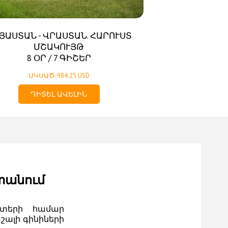
ՅԱՍՏԱՆ - ՎՐԱՍՏԱՆ. ՀԱՐՈՒՍՏ
ՄՇԱԿՈՒՅԹ
8 ՕՐ / 7 ԳԻՇԵՐ
ՍԿՍԱԾ: 984.25 USD
ԴԻՏԵԼ ԱՎԵԼԻՆ
տանում
ատերի համար
շալի գինիների